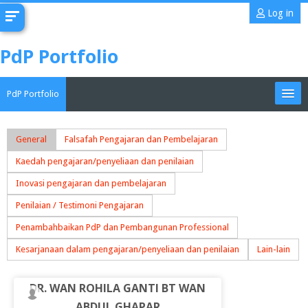
Skip
Log in
to
main
PdP Portfolio
content
PdP Portfolio
My Portfolio
General
Falsafah Pengajaran dan Pembelajaran
Kaedah pengajaran/penyeliaan dan penilaian
CoMAE-i
Inovasi pengajaran dan pembelajaran
English ‎(en)‎
Penilaian / Testimoni Pengajaran
Search
Penambahbaikan PdP dan Pembangunan Professional
portfolios
Sub
Kesarjanaan dalam pengajaran/penyeliaan dan penilaian
Lain-lain
DR. WAN ROHILA GANTI BT WAN
ABDUL GHAPAR