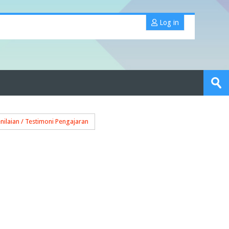
Log in
Search
portfolios
Sub
nilaian / Testimoni Pengajaran