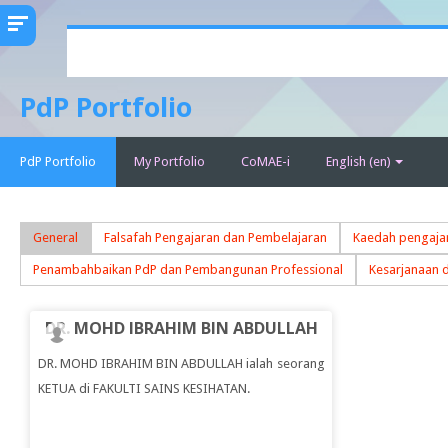
Skip
to
main
PdP Portfolio
content
PdP Portfolio
My Portfolio
CoMAE-i
English ‎(en)‎
General
Falsafah Pengajaran dan Pembelajaran
Kaedah pengajar
Penambahbaikan PdP dan Pembangunan Professional
Kesarjanaan 
DR. MOHD IBRAHIM BIN ABDULLAH
DR. MOHD IBRAHIM BIN ABDULLAH ialah seorang
KETUA di FAKULTI SAINS KESIHATAN.