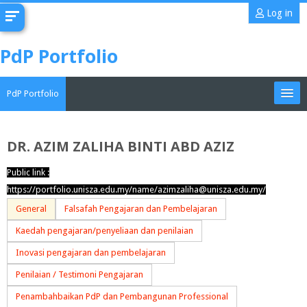
Skip
Log in
to
main
PdP Portfolio
content
PdP Portfolio
My Portfolio
DR. AZIM ZALIHA BINTI ABD AZIZ
CoMAE-i
Public link :
https://portfolio.unisza.edu.my/name/azimzaliha@unisza.edu.my/
English ‎(en)‎
General
Falsafah Pengajaran dan Pembelajaran
Search
Kaedah pengajaran/penyeliaan dan penilaian
portfolios
Sub
Inovasi pengajaran dan pembelajaran
Penilaian / Testimoni Pengajaran
Penambahbaikan PdP dan Pembangunan Professional