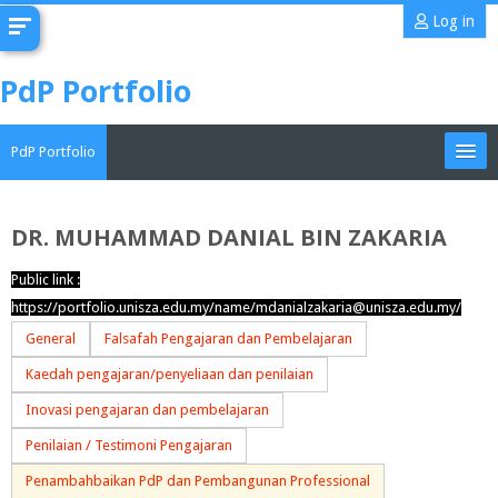
Skip
Log in
to
main
PdP Portfolio
content
PdP Portfolio
My Portfolio
DR. MUHAMMAD DANIAL BIN ZAKARIA
CoMAE-i
Public link :
https://portfolio.unisza.edu.my/name/mdanialzakaria@unisza.edu.my/
English ‎(en)‎
General
Falsafah Pengajaran dan Pembelajaran
Search
Kaedah pengajaran/penyeliaan dan penilaian
portfolios
Sub
Inovasi pengajaran dan pembelajaran
Penilaian / Testimoni Pengajaran
Penambahbaikan PdP dan Pembangunan Professional