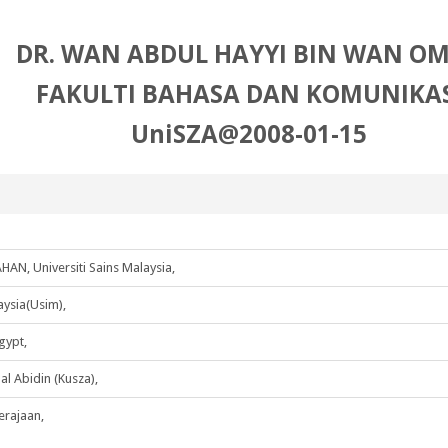
DR. WAN ABDUL HAYYI BIN WAN O
FAKULTI BAHASA DAN KOMUNIKAS
UniSZA@2008-01-15
 Universiti Sains Malaysia,
ysia(Usim),
gypt,
 Abidin (Kusza),
erajaan,