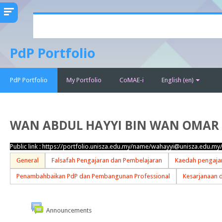
Skip
to
main
PdP Portfolio
content
PdP Portfolio
My Portfolio
CoMAE-i
English ‎(en)‎
WAN ABDUL HAYYI BIN WAN OMAR
Public link :
https://portfolio.unisza.edu.my/name/wahayyi@unisza.edu.my
General
Falsafah Pengajaran dan Pembelajaran
Kaedah pengajar
Penambahbaikan PdP dan Pembangunan Professional
Kesarjanaan 
Announcements