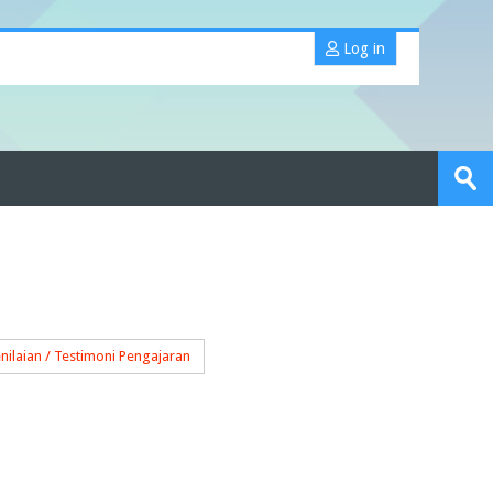
Log in
Search
portfolios
Sub
nilaian / Testimoni Pengajaran