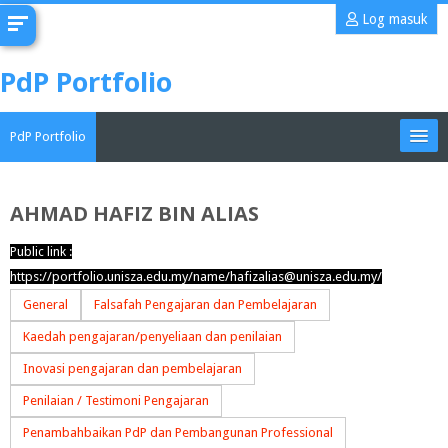
Langkau
Log masuk
ke
kandungan
PdP Portfolio
utama
PdP Portfolio
My Portfolio
AHMAD HAFIZ BIN ALIAS
CoMAE-i
Public link :
https://portfolio.unisza.edu.my/name/hafizalias@unisza.edu.my/
Bahasa Melayu ‎(ms)‎
General
Falsafah Pengajaran dan Pembelajaran
Cari
Kaedah pengajaran/penyeliaan dan penilaian
kursus
Han
Inovasi pengajaran dan pembelajaran
Penilaian / Testimoni Pengajaran
Penambahbaikan PdP dan Pembangunan Professional