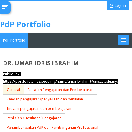
Skip
Log in
to
main
PdP Portfolio
content
PdP Portfolio
My Portfolio
DR. UMAR IDRIS IBRAHIM
CoMAE-i
Public link :
https://portfolio.unisza.edu.my/name/umaribrahim@unisza.edu.my/
English ‎(en)‎
General
Falsafah Pengajaran dan Pembelajaran
Search
Kaedah pengajaran/penyeliaan dan penilaian
portfolios
Sub
Inovasi pengajaran dan pembelajaran
Penilaian / Testimoni Pengajaran
Penambahbaikan PdP dan Pembangunan Professional