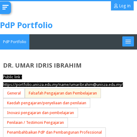
Skip
Log in
to
main
PdP Portfolio
content
PdP Portfolio
My Portfolio
DR. UMAR IDRIS IBRAHIM
CoMAE-i
Public link :
https://portfolio.unisza.edu.my/name/umaribrahim@unisza.edu.my/
English ‎(en)‎
General
Falsafah Pengajaran dan Pembelajaran
Search
Kaedah pengajaran/penyeliaan dan penilaian
portfolios
Sub
Inovasi pengajaran dan pembelajaran
Penilaian / Testimoni Pengajaran
Penambahbaikan PdP dan Pembangunan Professional