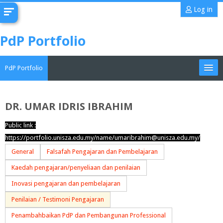
Skip
Log in
to
main
PdP Portfolio
content
PdP Portfolio
My Portfolio
DR. UMAR IDRIS IBRAHIM
CoMAE-i
Public link :
https://portfolio.unisza.edu.my/name/umaribrahim@unisza.edu.my/
English ‎(en)‎
General
Falsafah Pengajaran dan Pembelajaran
Search
Kaedah pengajaran/penyeliaan dan penilaian
portfolios
Sub
Inovasi pengajaran dan pembelajaran
Penilaian / Testimoni Pengajaran
Penambahbaikan PdP dan Pembangunan Professional