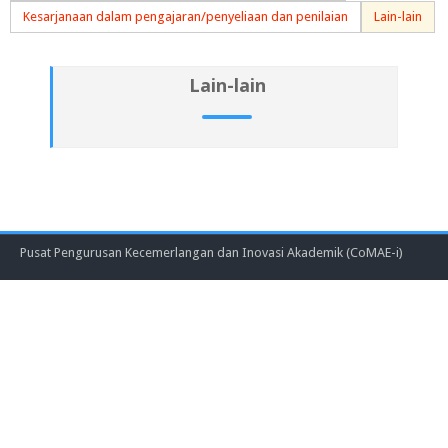
Kesarjanaan dalam pengajaran/penyeliaan dan penilaian
Lain-lain
Lain-lain
Pusat Pengurusan Kecemerlangan dan Inovasi Akademik (CoMAE-i)