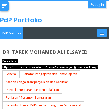
Skip
Log in
to
main
PdP Portfolio
content
PdP Portfolio
My Portfolio
DR. TAREK MOHAMED ALI ELSAYED
CoMAE-i
Public link :
https://portfolio.unisza.edu.my/name/tarekelsayed@unisza.edu.my/
English ‎(en)‎
General
Falsafah Pengajaran dan Pembelajaran
Search
Kaedah pengajaran/penyeliaan dan penilaian
portfolios
Sub
Inovasi pengajaran dan pembelajaran
Penilaian / Testimoni Pengajaran
Penambahbaikan PdP dan Pembangunan Professional