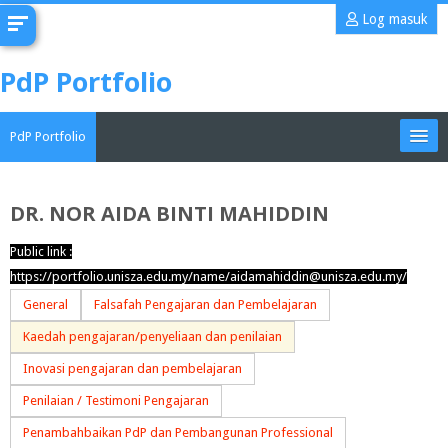
Langkau
Log masuk
ke
kandungan
PdP Portfolio
utama
PdP Portfolio
My Portfolio
DR. NOR AIDA BINTI MAHIDDIN
CoMAE-i
Public link :
https://portfolio.unisza.edu.my/name/aidamahiddin@unisza.edu.my/
Bahasa Melayu ‎(ms)‎
General
Falsafah Pengajaran dan Pembelajaran
Cari
Kaedah pengajaran/penyeliaan dan penilaian
kursus
Han
Inovasi pengajaran dan pembelajaran
Penilaian / Testimoni Pengajaran
Penambahbaikan PdP dan Pembangunan Professional