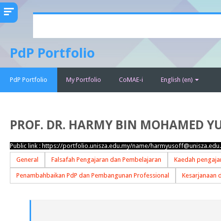
Skip
to
main
PdP Portfolio
content
PdP Portfolio
My Portfolio
CoMAE-i
English ‎(en)‎
PROF. DR. HARMY BIN MOHAMED Y
Public link :
https://portfolio.unisza.edu.my/name/harmyusoff@unisza.edu
General
Falsafah Pengajaran dan Pembelajaran
Kaedah pengajar
Penambahbaikan PdP dan Pembangunan Professional
Kesarjanaan 