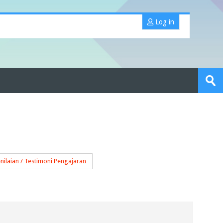
Log in
Search
portfolios
Sub
nilaian / Testimoni Pengajaran