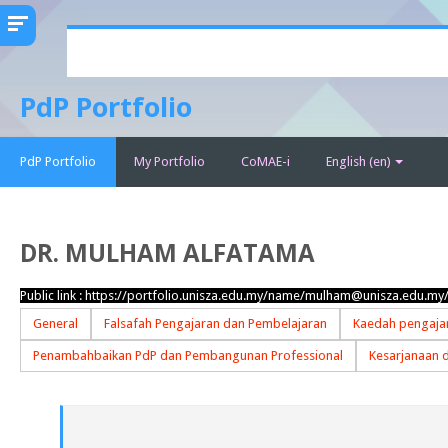
Skip
to
main
PdP Portfolio
content
PdP Portfolio
My Portfolio
CoMAE-i
English ‎(en)‎
DR. MULHAM ALFATAMA
Public link :
https://portfolio.unisza.edu.my/name/mulham@unisza.edu.my
General
Falsafah Pengajaran dan Pembelajaran
Kaedah pengajar
Penambahbaikan PdP dan Pembangunan Professional
Kesarjanaan 