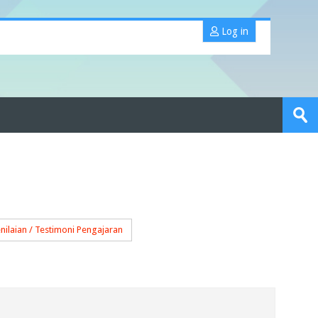
Log in
Search
portfolios
Sub
nilaian / Testimoni Pengajaran