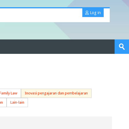
Log in
Search
portfolios
Sub
 Family Law
Inovasi pengajaran dan pembelajaran
an
Lain-lain