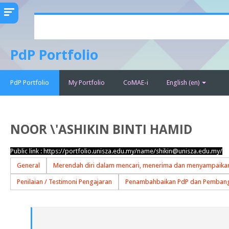
Skip
to
main
PdP Portfolio
content
PdP Portfolio
My Portfolio
CoMAE-i
English ‎(en)‎
NOOR \'ASHIKIN BINTI HAMID
Public link :
https://portfolio.unisza.edu.my/name/shikin@unisza.edu.my/
General
Merendah diri dalam mencari, menerima dan menyampaikan
Penilaian / Testimoni Pengajaran
Penambahbaikan PdP dan Pembang