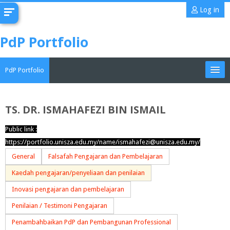
Skip
Log in
to
main
PdP Portfolio
content
PdP Portfolio
My Portfolio
TS. DR. ISMAHAFEZI BIN ISMAIL
CoMAE-i
Public link :
https://portfolio.unisza.edu.my/name/ismahafezi@unisza.edu.my/
English ‎(en)‎
General
Falsafah Pengajaran dan Pembelajaran
Search
Kaedah pengajaran/penyeliaan dan penilaian
portfolios
Sub
Inovasi pengajaran dan pembelajaran
Penilaian / Testimoni Pengajaran
Penambahbaikan PdP dan Pembangunan Professional