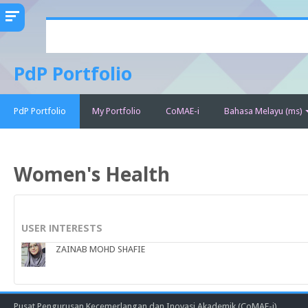
Langkau
ke
kandungan
PdP Portfolio
utama
PdP Portfolio
My Portfolio
CoMAE-i
Bahasa Melayu ‎(ms)‎
Women's Health
USER INTERESTS
ZAINAB MOHD SHAFIE
Pusat Pengurusan Kecemerlangan dan Inovasi Akademik (CoMAE-i)