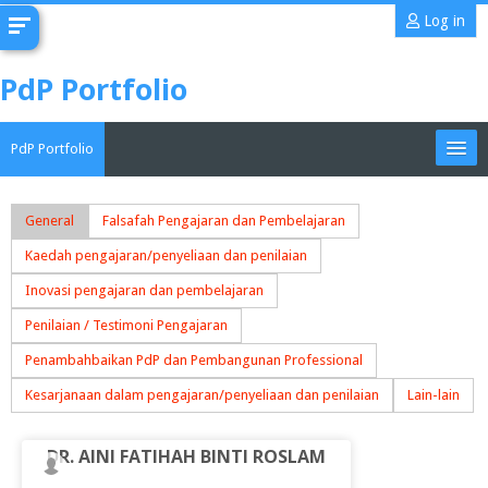
Skip
Log in
to
main
PdP Portfolio
content
PdP Portfolio
My Portfolio
General
Falsafah Pengajaran dan Pembelajaran
Kaedah pengajaran/penyeliaan dan penilaian
CoMAE-i
Inovasi pengajaran dan pembelajaran
English ‎(en)‎
Penilaian / Testimoni Pengajaran
Search
Penambahbaikan PdP dan Pembangunan Professional
portfolios
Sub
Kesarjanaan dalam pengajaran/penyeliaan dan penilaian
Lain-lain
DR. AINI FATIHAH BINTI ROSLAM