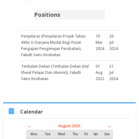
Positions
Penyelaras (Penyelaras Projek Tahun
10
26
Akhir Ii (Sarjana Muda) Bagi Pusat
Mar
Jul
Pengajian Pengimejan Perubatan),
2024
2024
Fakulti Sains Kesihatan
Timbalan Dekan (Timbalan Dekan (Hal
01
31
Ehwal Pelajar Dan Alumni)), Fakulti
Aug
Jul
Sains Kesihatan
2022
2024
Skip
Calendar
Calendar
←
August 2026
→
Mon
Tue
Wed
Thu
Fri
Sat
Sun