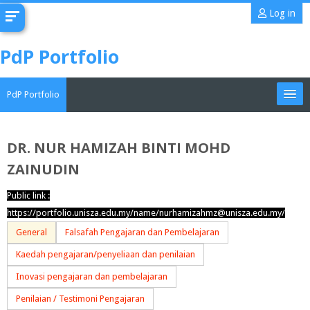
Skip
Log in
to
main
PdP Portfolio
content
PdP Portfolio
My Portfolio
DR. NUR HAMIZAH BINTI MOHD
ZAINUDIN
CoMAE-i
Search
Public link :
portfolios
Sub
https://portfolio.unisza.edu.my/name/nurhamizahmz@unisza.edu.my/
General
Falsafah Pengajaran dan Pembelajaran
Kaedah pengajaran/penyeliaan dan penilaian
Inovasi pengajaran dan pembelajaran
Penilaian / Testimoni Pengajaran