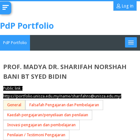
Skip
Log in
to
main
PdP Portfolio
content
PdP Portfolio
My Portfolio
PROF. MADYA DR. SHARIFAH NORSHAH
BANI BT SYED BIDIN
CoMAE-i
Public link :
English ‎(en)‎
https://portfolio.unisza.edu.my/name/sharifahns@unisza.edu.my/
Search
General
Falsafah Pengajaran dan Pembelajaran
portfolios
Sub
Kaedah pengajaran/penyeliaan dan penilaian
Inovasi pengajaran dan pembelajaran
Penilaian / Testimoni Pengajaran