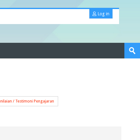
Log in
Search
portfolios
Sub
nilaian / Testimoni Pengajaran