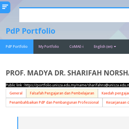
Skip
to
main
PdP Portfolio
content
PdP Portfolio
My Portfolio
CoMAE-i
English ‎(en)‎
PROF. MADYA DR. SHARIFAH NORSHA
Public link :
https://portfolio.unisza.edu.my/name/sharifahns@unisza.edu.
General
Falsafah Pengajaran dan Pembelajaran
Kaedah pengajar
Penambahbaikan PdP dan Pembangunan Professional
Kesarjanaan 