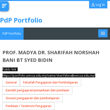
Skip
Log in
to
main
PdP Portfolio
content
PdP Portfolio
My Portfolio
PROF. MADYA DR. SHARIFAH NORSHAH
BANI BT SYED BIDIN
CoMAE-i
Public link :
English ‎(en)‎
https://portfolio.unisza.edu.my/name/sharifahns@unisza.edu.my/
Search
General
Falsafah Pengajaran dan Pembelajaran
portfolios
Sub
Kaedah pengajaran/penyeliaan dan penilaian
Inovasi pengajaran dan pembelajaran
Penilaian / Testimoni Pengajaran