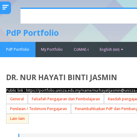
Skip
to
main
PdP Portfolio
content
PdP Portfolio
My Portfolio
CoMAE-i
English ‎(en)‎
DR. NUR HAYATI BINTI JASMIN
Public link :
https://portfolio.unisza.edu.my/name/nurhayatijasmin@unisza
General
Falsafah Pengajaran dan Pembelajaran
Kaedah pengajar
Penilaian / Testimoni Pengajaran
Penambahbaikan PdP dan Pembang
Lain-lain