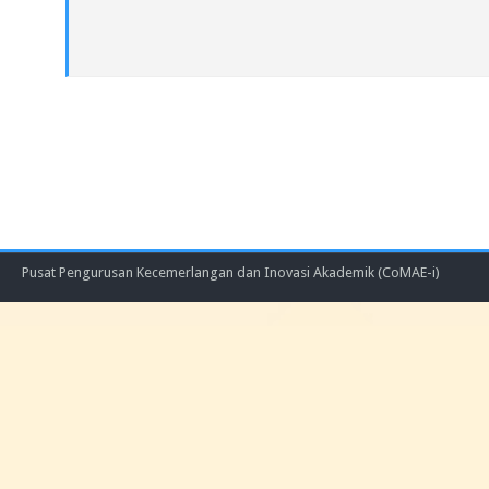
Pusat Pengurusan Kecemerlangan dan Inovasi Akademik (CoMAE-i)