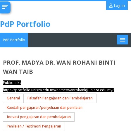
Skip
Log in
to
main
PdP Portfolio
content
PdP Portfolio
My Portfolio
PROF. MADYA DR. WAN ROHANI BINTI
WAN TAIB
CoMAE-i
Public link :
English ‎(en)‎
https://portfolio.unisza.edu.my/name/wanrohani@unisza.edu.my/
Search
General
Falsafah Pengajaran dan Pembelajaran
portfolios
Sub
Kaedah pengajaran/penyeliaan dan penilaian
Inovasi pengajaran dan pembelajaran
Penilaian / Testimoni Pengajaran