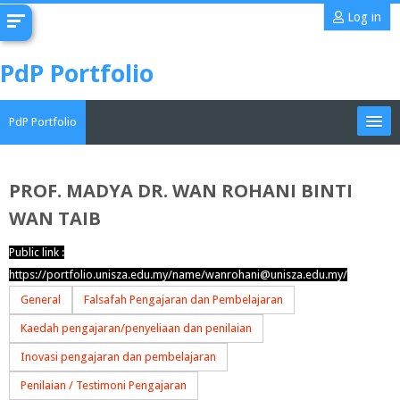
Skip
Log in
to
main
PdP Portfolio
content
PdP Portfolio
My Portfolio
PROF. MADYA DR. WAN ROHANI BINTI
WAN TAIB
CoMAE-i
Public link :
English ‎(en)‎
https://portfolio.unisza.edu.my/name/wanrohani@unisza.edu.my/
Search
General
Falsafah Pengajaran dan Pembelajaran
portfolios
Sub
Kaedah pengajaran/penyeliaan dan penilaian
Inovasi pengajaran dan pembelajaran
Penilaian / Testimoni Pengajaran