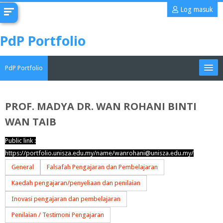
Langkau
Log masuk
ke
kandungan
PdP Portfolio
utama
PdP Portfolio
My Portfolio
PROF. MADYA DR. WAN ROHANI BINTI
WAN TAIB
CoMAE-i
Public link :
Bahasa Melayu ‎(ms)‎
https://portfolio.unisza.edu.my/name/wanrohani@unisza.edu.my/
Cari
General
Falsafah Pengajaran dan Pembelajaran
kursus
Han
Kaedah pengajaran/penyeliaan dan penilaian
Inovasi pengajaran dan pembelajaran
Penilaian / Testimoni Pengajaran