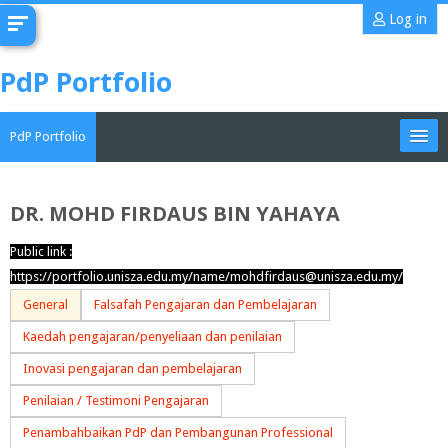
Skip
Log in
to
main
PdP Portfolio
content
PdP Portfolio
My Portfolio
DR. MOHD FIRDAUS BIN YAHAYA
CoMAE-i
Public link :
https://portfolio.unisza.edu.my/name/mohdfirdaus@unisza.edu.my/
English ‎(en)‎
General
Falsafah Pengajaran dan Pembelajaran
Search
Kaedah pengajaran/penyeliaan dan penilaian
portfolios
Sub
Inovasi pengajaran dan pembelajaran
Penilaian / Testimoni Pengajaran
Penambahbaikan PdP dan Pembangunan Professional