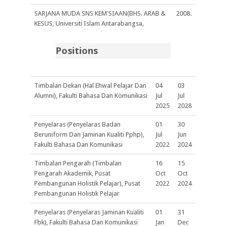
SARJANA MUDA SNS KEM'SIAAN(BHS. ARAB &
2008.
KESUS, Universiti Islam Antarabangsa,
Positions
Timbalan Dekan (Hal Ehwal Pelajar Dan
04
03
Alumni), Fakulti Bahasa Dan Komunikasi
Jul
Jul
2025
2028
Penyelaras (Penyelaras Badan
01
30
Beruniform Dan Jaminan Kualiti Pphp),
Jul
Jun
Fakulti Bahasa Dan Komunikasi
2022
2024
Timbalan Pengarah (Timbalan
16
15
Pengarah Akademik, Pusat
Oct
Oct
Pembangunan Holistik Pelajar), Pusat
2022
2024
Pembangunan Holistik Pelajar
Penyelaras (Penyelaras Jaminan Kualiti
01
31
Fbk), Fakulti Bahasa Dan Komunikasi
Jan
Dec