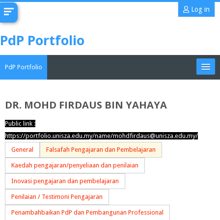
Skip
Log in
to
main
PdP Portfolio
content
PdP Portfolio
My Portfolio
DR. MOHD FIRDAUS BIN YAHAYA
CoMAE-i
Public link :
https://portfolio.unisza.edu.my/name/mohdfirdaus@unisza.edu.my/
English ‎(en)‎
General
Falsafah Pengajaran dan Pembelajaran
Search
Kaedah pengajaran/penyeliaan dan penilaian
portfolios
Sub
Inovasi pengajaran dan pembelajaran
Penilaian / Testimoni Pengajaran
Penambahbaikan PdP dan Pembangunan Professional