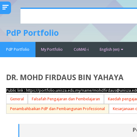
Skip
to
main
PdP Portfolio
content
PdP Portfolio
My Portfolio
CoMAE-i
English ‎(en)‎
DR. MOHD FIRDAUS BIN YAHAYA
Public link :
https://portfolio.unisza.edu.my/name/mohdfirdaus@unisza.ed
General
Falsafah Pengajaran dan Pembelajaran
Kaedah pengajar
Penambahbaikan PdP dan Pembangunan Professional
Kesarjanaan 
P