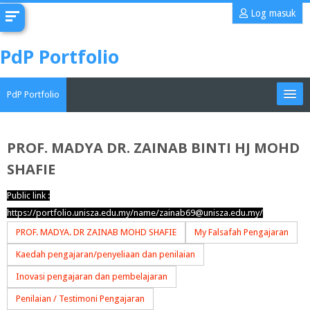
Langkau
Log masuk
ke
kandungan
PdP Portfolio
utama
PdP Portfolio
My Portfolio
PROF. MADYA DR. ZAINAB BINTI HJ MOHD
SHAFIE
CoMAE-i
Public link :
Bahasa Melayu ‎(ms)‎
https://portfolio.unisza.edu.my/name/zainab69@unisza.edu.my/
Cari
PROF. MADYA. DR ZAINAB MOHD SHAFIE
My Falsafah Pengajaran
kursus
Han
Kaedah pengajaran/penyeliaan dan penilaian
Inovasi pengajaran dan pembelajaran
Penilaian / Testimoni Pengajaran