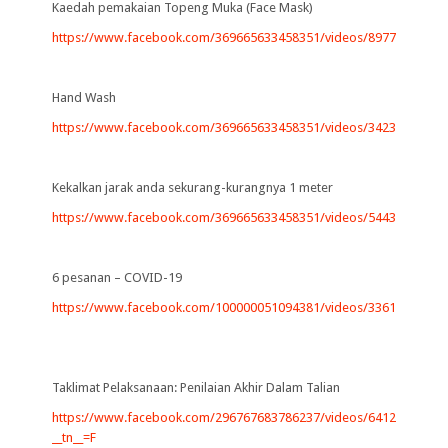
Kaedah pemakaian Topeng Muka (Face Mask)
https://www.facebook.com/369665633458351/videos/89778462065
Hand Wash
https://www.facebook.com/369665633458351/videos/34236719509
Kekalkan jarak anda sekurang-kurangnya 1 meter
https://www.facebook.com/369665633458351/videos/54431243314
6 pesanan – COVID-19
https://www.facebook.com/100000051094381/videos/33611284172
Taklimat Pelaksanaan: Penilaian Akhir Dalam Talian
https://www.facebook.com/296767683786237/videos/64125798327
__tn__=F