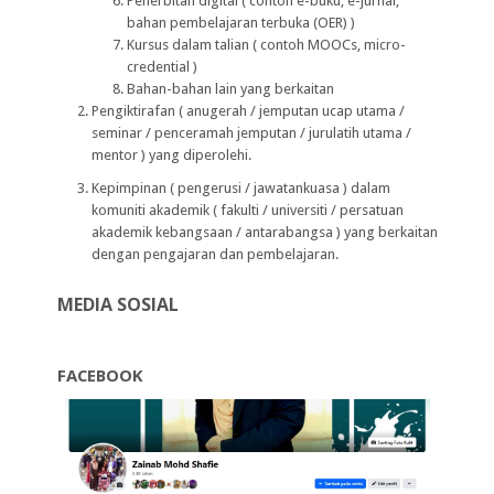
Penerbitan digital ( contoh e-buku, e-jurnal,
bahan pembelajaran terbuka (
OER
) )
Kursus dalam talian ( contoh
MOOC
s,
micro-
credential
)
Bahan-bahan lain yang berkaitan
Pengiktirafan ( anugerah / jemputan ucap utama /
seminar / penceramah jemputan / jurulatih utama /
mentor ) yang diperolehi.
Kepimpinan ( pengerusi / jawatankuasa ) dalam
komuniti akademik ( fakulti / universiti / persatuan
akademik kebangsaan / antarabangsa ) yang berkaitan
dengan pengajaran dan pembelajaran.
MEDIA SOSIAL
FACEBOOK