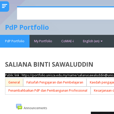
Skip
to
main
PdP Portfolio
content
PdP Portfolio
My Portfolio
CoMAE-i
English ‎(en)‎
SALIANA BINTI SAWALUDDIN
Public link :
https://portfolio.unisza.edu.my/name/salianasawaluddin@unis
General
Falsafah Pengajaran dan Pembelajaran
Kaedah pengajar
Penambahbaikan PdP dan Pembangunan Professional
Kesarjanaan 
Announcements