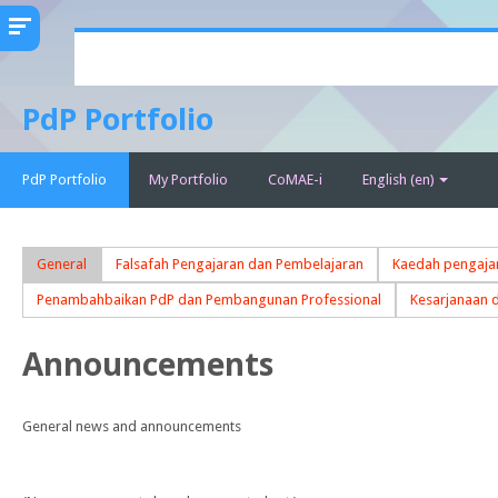
Skip
to
main
PdP Portfolio
content
PdP Portfolio
My Portfolio
CoMAE-i
English ‎(en)‎
General
Falsafah Pengajaran dan Pembelajaran
Kaedah pengajar
Penambahbaikan PdP dan Pembangunan Professional
Kesarjanaan 
Announcements
General news and announcements